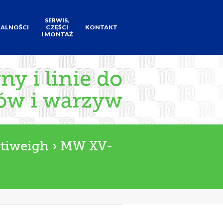
SERWIS,
ALNOŚCI
CZĘŚCI
KONTAKT
I MONTAŻ
y i linie do
ów i warzyw
tiweigh
›
MW XV-