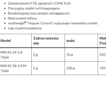
Zatwierdzenie PTB, zgodność z OIML R 61
Precyzyjny, szybki ruch hoppergate
Bezobsługowy, bez sprężyn odciągających
Niski poziom hałasu
®
multiweigh
“Hopper Control” rozpoznaje i wyświetla usterki
Leje w pełni wymienne
Zakres ważenia
Mak
Model
maks
min
Pod
MW XV 18-1.0-
2 g
50 g
250
Triple
MW XV 18-1.0-M-
2 g
500 g
750
Triple