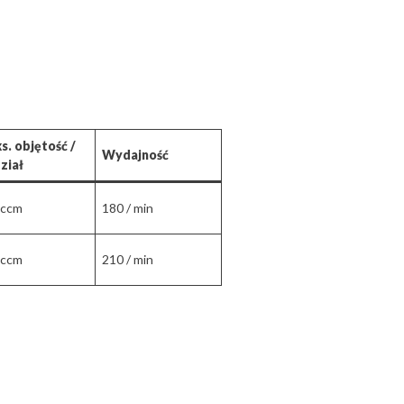
s. objętość /
Wydajność
ział
 ccm
180 / min
 ccm
210 / min