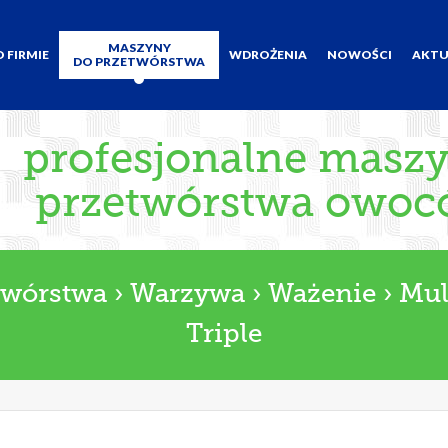
MASZYNY
O FIRMIE
WDROŻENIA
NOWOŚCI
AKTU
DO PRZETWÓRSTWA
profesjonalne maszyn
przetwórstwa owoc
twórstwa
›
Warzywa
›
Ważenie
›
Mul
Triple