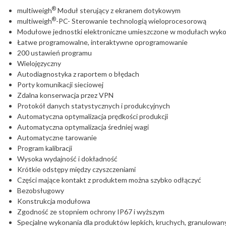
®
multiweigh
Moduł sterujący z ekranem dotykowym
®
multiweigh
-PC- Sterowanie technologią wieloprocesorową
Modułowe jednostki elektroniczne umieszczone w modułach wyk
Łatwe programowalne, interaktywne oprogramowanie
200 ustawień programu
Wielojęzyczny
Autodiagnostyka z raportem o błędach
Porty komunikacji sieciowej
Zdalna konserwacja przez VPN
Protokół danych statystycznych i produkcyjnych
Automatyczna optymalizacja prędkości produkcji
Automatyczna optymalizacja średniej wagi
Automatyczne tarowanie
Program kalibracji
Wysoka wydajność i dokładność
Krótkie odstępy między czyszczeniami
Części mające kontakt z produktem można szybko odłączyć
Bezobsługowy
Konstrukcja modułowa
Zgodność ze stopniem ochrony IP67 i wyższym
Specjalne wykonania dla produktów lepkich, kruchych, granulowan