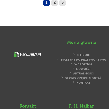
1
2
3
Menu główne
O FIRMIE
MASZYNY DO PRZETWÓRSTWA
WDROŻENIA
NOWOŚCI
AKTUALNOŚCI
SERWIS, CZĘŚCI I MONTAŻ
KONTAKT
Kontakt
F. H. Najbar