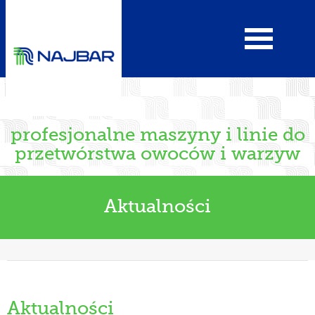
profesjonalne maszyny i linie do
przetwórstwa owoców i warzyw
Aktualności
Aktualności