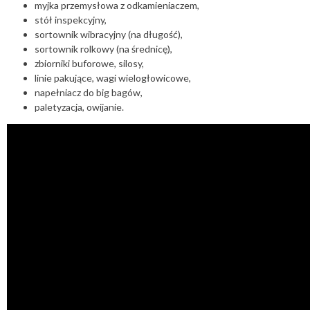
myjka przemysłowa z odkamieniaczem,
stół inspekcyjny,
sortownik wibracyjny (na długość),
sortownik rolkowy (na średnicę),
zbiorniki buforowe, silosy,
linie pakujące, wagi wielogłowicowe,
napełniacz do big bagów,
paletyzacja, owijanie.