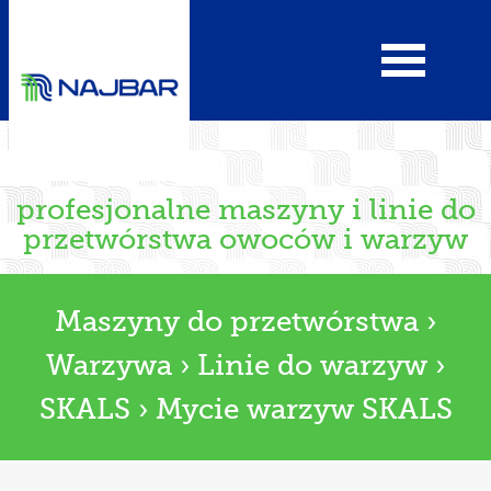
profesjonalne maszyny i linie do
przetwórstwa owoców i warzyw
Maszyny do przetwórstwa
›
Warzywa
›
Linie do warzyw
›
SKALS
›
Mycie warzyw SKALS