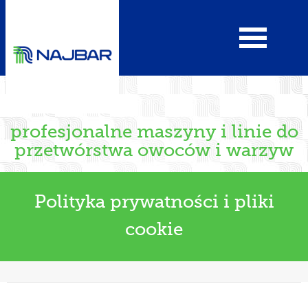
profesjonalne maszyny i linie do
przetwórstwa owoców i warzyw
Polityka prywatności i pliki
cookie