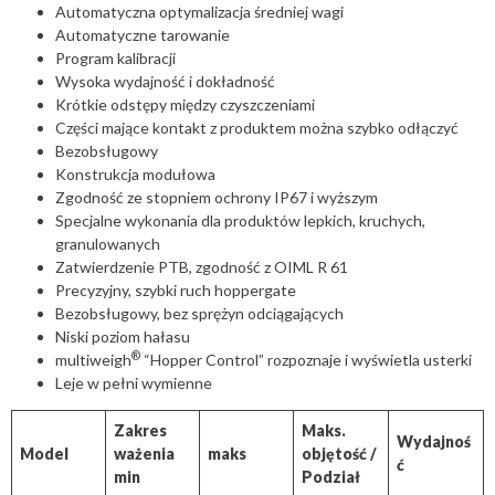
Automatyczna optymalizacja średniej wagi
Automatyczne tarowanie
Program kalibracji
Wysoka wydajność i dokładność
Krótkie odstępy między czyszczeniami
Części mające kontakt z produktem można szybko odłączyć
Bezobsługowy
Konstrukcja modułowa
Zgodność ze stopniem ochrony IP67 i wyższym
Specjalne wykonania dla produktów lepkich, kruchych,
granulowanych
Zatwierdzenie PTB, zgodność z OIML R 61
Precyzyjny, szybki ruch hoppergate
Bezobsługowy, bez sprężyn odciągających
Niski poziom hałasu
®
multiweigh
“Hopper Control” rozpoznaje i wyświetla usterki
Leje w pełni wymienne
Zakres
Maks.
Wydajnoś
Model
ważenia
maks
objętość /
ć
min
Podział