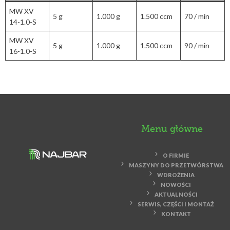
MW XV
5 g
1.000 g
1.500 ccm
70 / min
14-1.0-S
MW XV
5 g
1.000 g
1.500 ccm
90 / min
16-1.0-S
Menu główne
O FIRMIE
MASZYNY DO PRZETWÓRSTWA
WDROŻENIA
NOWOŚCI
AKTUALNOŚCI
SERWIS, CZĘŚCI I MONTAŻ
KONTAKT