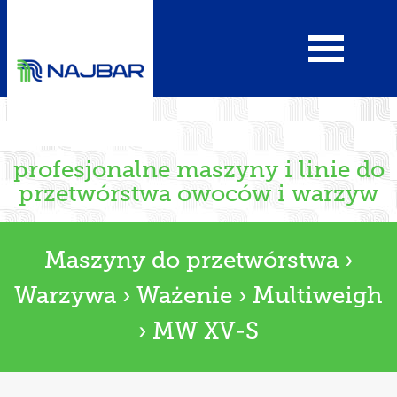
profesjonalne maszyny i linie do
przetwórstwa owoców i warzyw
Maszyny do przetwórstwa
›
Warzywa
›
Ważenie
›
Multiweigh
›
MW XV-S