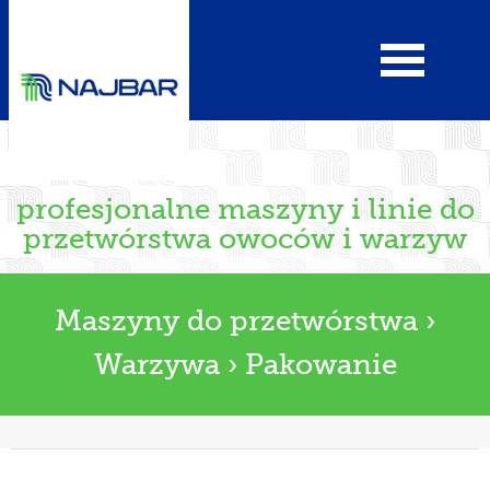
profesjonalne maszyny i linie do
przetwórstwa owoców i warzyw
Maszyny do przetwórstwa
›
Warzywa
›
Pakowanie