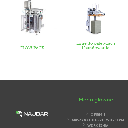
Linie do paletyzacji
FLOW PACK
i bandowania
Menu główne
O FIRMIE
MASZYNY DO PRZETWÓRSTWA
WDROŻENIA