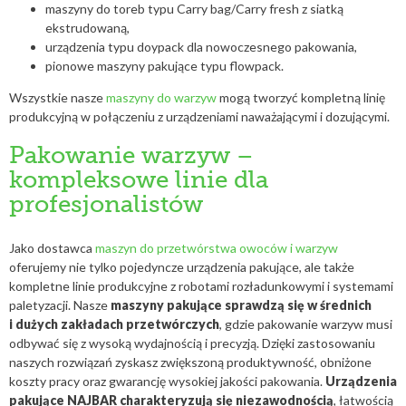
maszyny do toreb typu Carry bag/Carry fresh z siatką
ekstrudowaną,
urządzenia typu doypack dla nowoczesnego pakowania,
pionowe maszyny pakujące typu flowpack.
Wszystkie nasze
maszyny do warzyw
mogą tworzyć kompletną linię
produkcyjną w połączeniu z urządzeniami naważającymi i dozującymi.
Pakowanie warzyw –
kompleksowe linie dla
profesjonalistów
Jako dostawca
maszyn do przetwórstwa owoców i warzyw
oferujemy nie tylko pojedyncze urządzenia pakujące, ale także
kompletne linie produkcyjne z robotami rozładunkowymi i systemami
paletyzacji. Nasze
maszyny pakujące sprawdzą się w średnich
i dużych zakładach przetwórczych
, gdzie pakowanie warzyw musi
odbywać się z wysoką wydajnością i precyzją. Dzięki zastosowaniu
naszych rozwiązań zyskasz zwiększoną produktywność, obniżone
koszty pracy oraz gwarancję wysokiej jakości pakowania.
Urządzenia
pakujące NAJBAR charakteryzują się niezawodnością
, łatwością