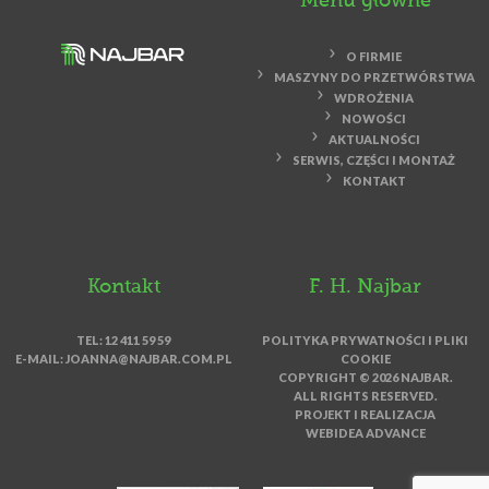
Menu główne
O FIRMIE
MASZYNY DO PRZETWÓRSTWA
WDROŻENIA
NOWOŚCI
AKTUALNOŚCI
SERWIS, CZĘŚCI I MONTAŻ
KONTAKT
Kontakt
F. H. Najbar
TEL: 12 411 59 59
POLITYKA PRYWATNOŚCI I PLIKI
E-MAIL:
JOANNA@NAJBAR.COM.PL
COOKIE
COPYRIGHT © 2026 NAJBAR.
ALL RIGHTS RESERVED.
PROJEKT I REALIZACJA
WEBIDEA ADVANCE