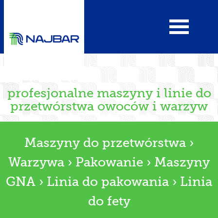
profesjonalne maszyny i linie do
przetwórstwa owoców i warzyw
Maszyny do przetwórstwa
›
Warzywa
›
Pakowanie
›
Maszyny
GNA
›
Linia do pakowania
›
Linia
do fety