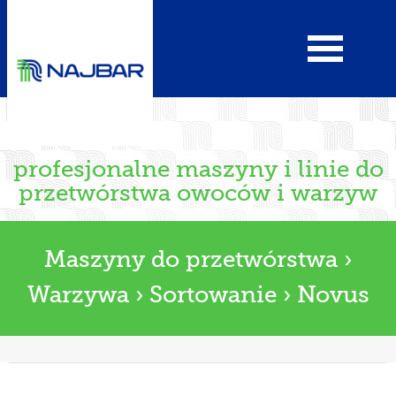
profesjonalne maszyny i linie do
przetwórstwa owoców i warzyw
Maszyny do przetwórstwa
›
Warzywa
›
Sortowanie
›
Novus