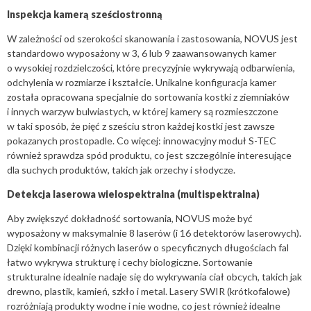
Inspekcja kamerą sześciostronną
W zależności od szerokości skanowania i zastosowania, NOVUS jest
standardowo wyposażony w 3, 6 lub 9 zaawansowanych kamer
o wysokiej rozdzielczości, które precyzyjnie wykrywają odbarwienia,
odchylenia w rozmiarze i kształcie. Unikalne konfiguracja kamer
została opracowana specjalnie do sortowania kostki z ziemniaków
i innych warzyw bulwiastych, w której kamery są rozmieszczone
w taki sposób, że pięć z sześciu stron każdej kostki jest zawsze
pokazanych prostopadle. Co więcej: innowacyjny moduł S-TEC
również sprawdza spód produktu, co jest szczególnie interesujące
dla suchych produktów, takich jak orzechy i słodycze.
Detekcja laserowa wielospektralna (multispektralna)
Aby zwiększyć dokładność sortowania, NOVUS może być
wyposażony w maksymalnie 8 laserów (i 16 detektorów laserowych).
Dzięki kombinacji różnych laserów o specyficznych długościach fal
łatwo wykrywa strukturę i cechy biologiczne. Sortowanie
strukturalne idealnie nadaje się do wykrywania ciał obcych, takich jak
drewno, plastik, kamień, szkło i metal. Lasery SWIR (krótkofalowe)
rozróżniają produkty wodne i nie wodne, co jest również idealne