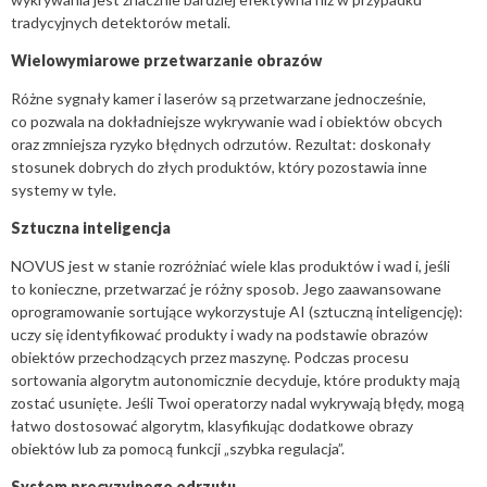
tradycyjnych detektorów metali.
Wielowymiarowe przetwarzanie obrazów
Różne sygnały kamer i laserów są przetwarzane jednocześnie,
co pozwala na dokładniejsze wykrywanie wad i obiektów obcych
oraz zmniejsza ryzyko błędnych odrzutów. Rezultat: doskonały
stosunek dobrych do złych produktów, który pozostawia inne
systemy w tyle.
Sztuczna inteligencja
NOVUS jest w stanie rozróżniać wiele klas produktów i wad i, jeśli
to konieczne, przetwarzać je różny sposob. Jego zaawansowane
oprogramowanie sortujące wykorzystuje AI (sztuczną inteligencję):
uczy się identyfikować produkty i wady na podstawie obrazów
obiektów przechodzących przez maszynę. Podczas procesu
sortowania algorytm autonomicznie decyduje, które produkty mają
zostać usunięte. Jeśli Twoi operatorzy nadal wykrywają błędy, mogą
łatwo dostosować algorytm, klasyfikując dodatkowe obrazy
obiektów lub za pomocą funkcji „szybka regulacja”.
System precyzyjnego odrzutu