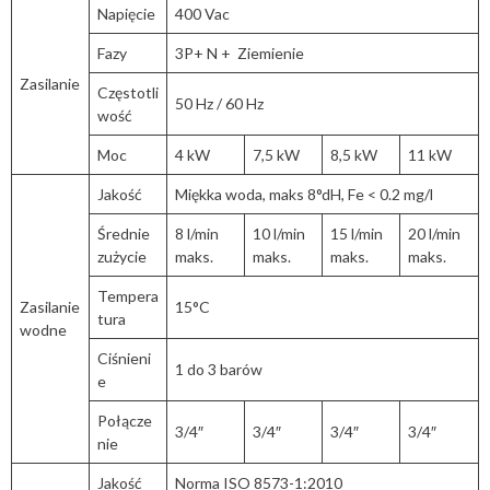
Napięcie
400 Vac
Fazy
3P+ N + Ziemienie
Zasilanie
Częstotli
50 Hz / 60 Hz
wość
Moc
4 kW
7,5 kW
8,5 kW
11 kW
Jakość
Miękka woda, maks 8°dH, Fe < 0.2 mg/l
Średnie
8 l/min
10 l/min
15 l/min
20 l/min
zużycie
maks.
maks.
maks.
maks.
Tempera
Zasilanie
15°C
tura
wodne
Ciśnieni
1 do 3 barów
e
Połącze
3/4″
3/4″
3/4″
3/4″
nie
Jakość
Norma ISO 8573-1:2010