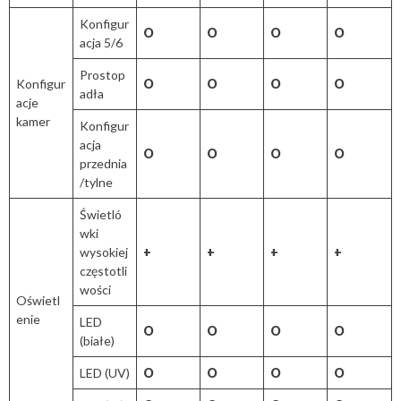
Konfigur
O
O
O
O
acja 5/6
Prostop
Konfigur
O
O
O
O
adła
acje
kamer
Konfigur
acja
O
O
O
O
przednia
/tylne
Świetló
wki
wysokiej
+
+
+
+
częstotli
wości
Oświetl
enie
LED
O
O
O
O
(białe)
LED (UV)
O
O
O
O