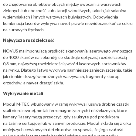
do znajdowania obiektów obcych między owocami a warzywach
zielonych lub obecność substancji szkodliwych, takich jak solanina
w ziemniakach i innych warzywach bulwiastych. Odpowiednia
kombinacja laserów wykrywa nawet prawie niewidoczne końce cukru
na surowych frytkach.
Najwyższa rozdzielczość
NOVUS ma imponującą prędkość skanowania laserowego wynoszącą
do 4000 skanów na sekundę, co skutkuje optyczną rozdzielczością
0,3 mm, najwyższą rozdzielczością wśród laserowych sortowników
na rynku. Dlatego łatwo wykrywa najmniejsze zanieczyszczenia, takie
jak cienkie drzazgi w mrożonych warzywach, fragmenty skorup
orzechów, a nawet drzazgi szkła.
Wykrywanie metali
Moduł M-TEC wbudowany w ramę wykrywa i usuwa drobne cząstki
stali nierdzewnej, metali ferromagnetycznych i nieżelaznych, które
kamery i lasery mogą przeoczyć, gdy są ukryte pod produktem
na taśmie sortującej lub w samym produkcie. Moduł składa się z kilku
mniejszych cewkowych detektorów, co sprawia, że ​​jego czułość
wykrywania jest znacznie bardziej efektywna niż w przypadku