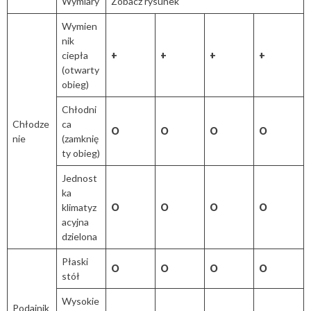
Wymiary
Zobacz rysunek
Wymien
nik
ciepła
+
+
+
+
(otwarty
obieg)
Chłodni
Chłodze
ca
O
O
O
O
nie
(zamknię
ty obieg)
Jednost
ka
klimatyz
O
O
O
O
acyjna
dzielona
Płaski
O
O
O
O
stół
Wysokie
Podajnik