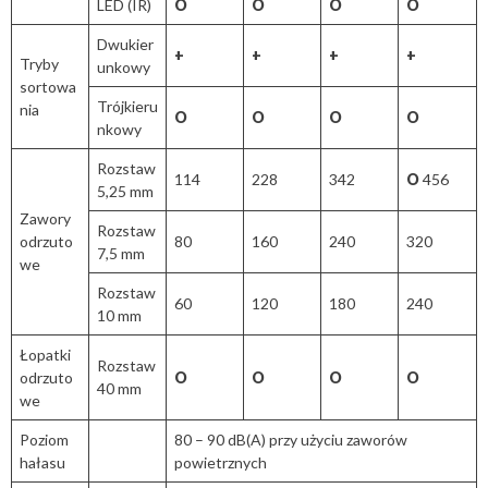
LED (IR)
O
O
O
O
Dwukier
+
+
+
+
Tryby
unkowy
sortowa
Trójkieru
nia
O
O
O
O
nkowy
Rozstaw
114
228
342
O
456
5,25 mm
Zawory
Rozstaw
odrzuto
80
160
240
320
7,5 mm
we
Rozstaw
60
120
180
240
10 mm
Łopatki
Rozstaw
odrzuto
O
O
O
O
40 mm
we
Poziom
80 – 90 dB(A) przy użyciu zaworów
hałasu
powietrznych