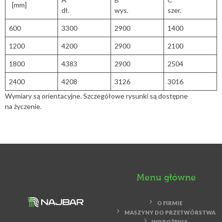
[mm]
dł.
wys.
szer.
600
3300
2900
1400
1200
4200
2900
2100
1800
4383
2900
2504
2400
4208
3126
3016
Wymiary są orientacyjne. Szczegółowe rysunki są dostępne
na życzenie.
Menu główne
O FIRMIE
MASZYNY DO PRZETWÓRSTWA
WDROŻENIA