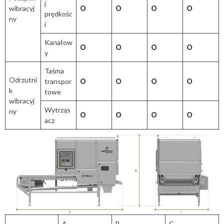
j
wibracyj
O
O
O
O
prędkośc
ny
i
Kanałow
O
O
O
O
y
Taśma
Odrzutni
transpor
O
O
O
O
k
towe
wibracyj
Wytrząs
ny
O
O
O
O
acz
A
B
C