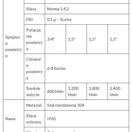
Klasa
Norma 1.4.2
Filtr
0,1 µ – Suche
Połącze
nie
Sprężon
3/4″
1,5″
1,5″
1,5″
powietrz
e
a
powietrz
e
Ciśnieni
e
6-8 barów
powietrz
a
Średnie
1.200
1.800
2.400
600 l/min
zużycie
l/min
l/min
l/min
Materiał
Stal nierdzewna 304
Klasa
Rama
IP65
ochrony