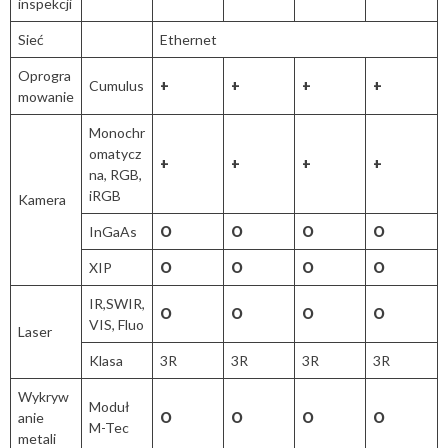
inspekcji
Sieć
Ethernet
Oprogra
Cumulus
+
+
+
+
mowanie
Monochr
omatycz
+
+
+
+
na, RGB,
iRGB
Kamera
InGaAs
O
O
O
O
XIP
O
O
O
O
IR,SWIR,
O
O
O
O
VIS, Fluo
Laser
Klasa
3R
3R
3R
3R
Wykryw
Moduł
anie
O
O
O
O
M-Tec
metali