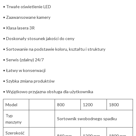
• Trwałe oświetlenie LED
• Zaawansowane kamery
• Klasa lasera 3R
• Doskonały stosunek jakości do ceny
• Sortowanie na podstawie koloru, kształtu i struktury
• Serwis (zdalny) 24/7
• Łatwy w konserwacji
• Szybka zmiana produktów
• Wyjątkowo przyjazna obsługa dla użytkownika
Model
800
1200
1800
Typ
Sortownik swobodnego spadku
maszyny
Szerokość
840 mm
1200 mm
1800 mm