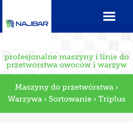
profesjonalne maszyny i linie do
przetwórstwa owoców i warzyw
Maszyny do przetwórstwa
›
Warzywa
›
Sortowanie
›
Triplus