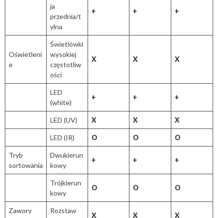
ja
+
+
+
przednia/t
ylna
Świetlówki
Oświetleni
wysokiej
​X
​X
​X
e
częstotliw
ości
LED
+
+
+
(white)
LED (UV)
​X
​X
​X
LED (IR)
O
O
O
Tryb
Dwukierun
​+
+
+
sortowania
kowy
Trójkierun
O
O
O
kowy
Zawory
Rozstaw
​X
​X
​X