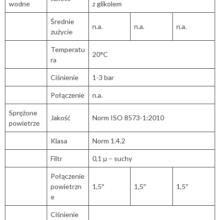
wodne
z glikolem
Średnie
n.a.
n.a.
n.a.
zużycie
Temperatu
20°C
ra
Ciśnienie
1-3 bar
Połączenie
n.a.
Sprężone
Jakość
Norm ISO 8573-1:2010
powietrze
Klasa
Norm 1.4.2
Filtr
0,1 µ – suchy
Połączenie
powietrzn
1,5″
1,5″
1,5″
e
Ciśnienie