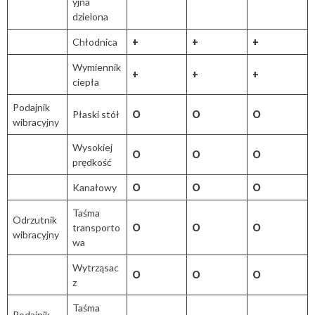
yjna
dzielona
Chłodnica
+
+
+
Wymiennik
+
+
+
ciepła
Podajnik
Płaski stół
O
O
O
wibracyjny
Wysokiej
O
O
O
prędkość
Kanałowy
O
O
O
Taśma
Odrzutnik
transporto
O
O
O
wibracyjny
wa
Wytrząsac
O
O
O
z
Taśma
Podajnik