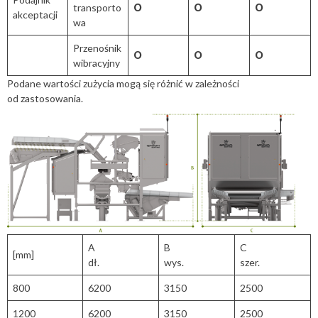
transporto
O
O
O
akceptacji
wa
Przenośnik
O
O
O
wibracyjny
Podane wartości zużycia mogą się różnić w zależności
od zastosowania.
A
B
C
[mm]
dł.
wys.
szer.
800
6200
3150
2500
1200
6200
3150
2500