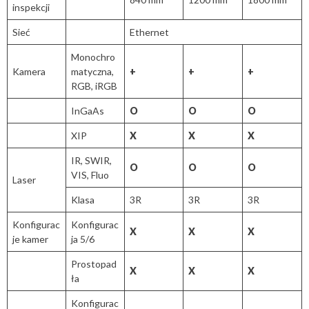
inspekcji
Sieć
Ethernet
Monochro
Kamera
matyczna,
+
+
+
RGB, iRGB
InGaAs
O
O
O
XIP
X
​X
X
IR, SWIR,
O
O
O
VIS, Fluo
Laser
Klasa
3R
3R
3R
Konfigurac
Konfigurac
​X
​X
​X
je kamer
ja 5/6
Prostopad
​X
​X
​X
ła
Konfigurac