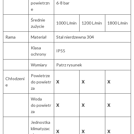
powietrzn
6-8 bar
e
Średnie
1000 L/min
1200 L/min
1800 L/min
zużycie
Rama
Materiał
Stal nierdzewna 304
Klasa
IP55
ochrony
Wymiary
Patrz rysunek
Powietrze
Chłodzeni
do powietr
​X
​X
​X
e
za
Woda
do powietr
​X
​X
​X
za
Jednostka
klimatyzac
​X
​X
​X