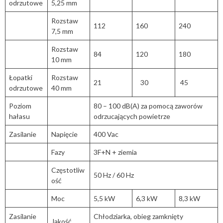
odrzutowe
5,25 mm
Rozstaw
112
160
240
7,5 mm
Rozstaw
84
120
180
10 mm
Łopatki
Rozstaw
21
30
45
odrzutowe
40 mm
Poziom
80 – 100 dB(A) za pomocą zaworów
hałasu
odrzucających powietrze
Zasilanie
Napięcie
400 Vac
Fazy
3F+N + ziemia
Częstotliw
50 Hz / 60 Hz
ość
Moc
5,5 kW
6,3 kW
8,3 kW
Zasilanie
Chłodziarka, obieg zamknięty
Jakość