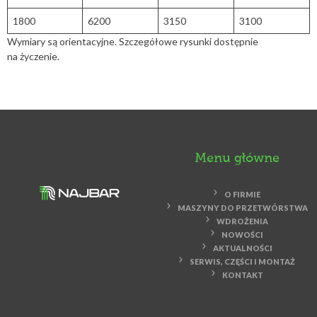
1800
6200
3150
3100
Wymiary są orientacyjne. Szczegółowe rysunki dostępnie
na życzenie.
Menu główne
O FIRMIE
MASZYNY DO PRZETWÓRSTWA
WDROŻENIA
NOWOŚCI
AKTUALNOŚCI
SERWIS, CZĘŚCI I MONTAŻ
KONTAKT