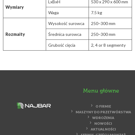
LxBxH
530 x 290 x 600 mm
Wymiary
Waga
7.5 kg
Wysokość surowca
250–300 mm
Rozmaity
Średnica surowca
250–300 mm
Grubość cięcia
2, 4 or 8 segmenty
Menu główne
O FIRMIE
MASZYNY DO PRZETWÓRSTWA
WDROŻENIA
NOWOŚCI
AKTUALNOŚCI
SERWIS, CZĘŚCI I MONTAŻ