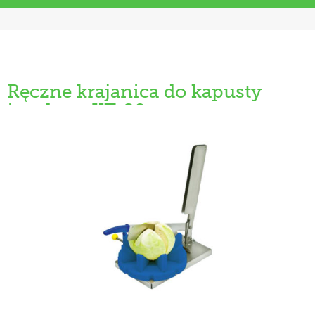
Ręczne krajanica do kapusty
i melony KT-80