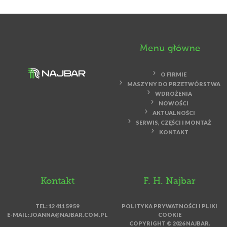
Menu główne
O FIRMIE
MASZYNY DO PRZETWÓRSTWA
WDROŻENIA
NOWOŚCI
AKTUALNOŚCI
SERWIS, CZĘŚCI I MONTAŻ
KONTAKT
Kontakt
F. H. Najbar
TEL: 12 411 59 59
POLITYKA PRYWATNOŚCI I PLIKI
E-MAIL:
JOANNA@NAJBAR.COM.PL
COOKIE
COPYRIGHT © 2026 NAJBAR.