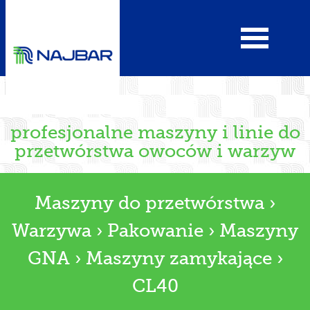
profesjonalne maszyny i linie do
przetwórstwa owoców i warzyw
Maszyny do przetwórstwa
›
Warzywa
›
Pakowanie
›
Maszyny
GNA
›
Maszyny zamykające
›
CL40