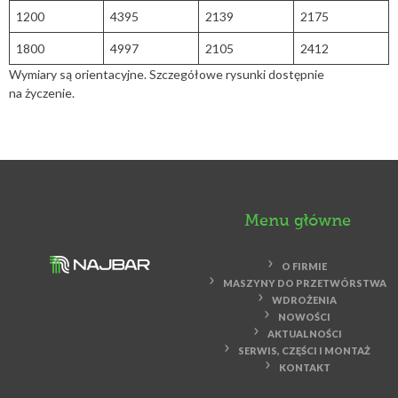
1200
4395
2139
2175
1800
4997
2105
2412
Wymiary są orientacyjne. Szczegółowe rysunki dostępnie
na życzenie.
Menu główne
O FIRMIE
MASZYNY DO PRZETWÓRSTWA
WDROŻENIA
NOWOŚCI
AKTUALNOŚCI
SERWIS, CZĘŚCI I MONTAŻ
KONTAKT