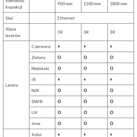
Szerokość
900 mm
1200 mm
1800 mm
inspekcji
Sieć
Ethernet
Klasa
3R
3R
3R
laserów
Czerwony
+
+
+
Zielony
O
O
O
Niebieski
O
O
O
IR
+
+
+
Lasery
NIR
O
O
O
SWIR
O
O
O
UV
O
O
O
Inne
O
O
O
Kolor
+
+
+