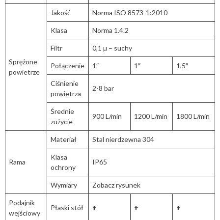
Jakość
Norma ISO 8573-1:2010
Klasa
Norma 1.4.2
Filtr
0,1 µ – suchy
Sprężone
Połączenie
1″
1″
1,5″
powietrze
Ciśnienie
2-8 bar
powietrza
Średnie
900 L/min
1200 L/min
1800 L/min
zużycie
Materiał
Stal nierdzewna 304
Klasa
Rama
IP65
ochrony
Wymiary
Zobacz rysunek
Podajnik
Płaski stół
+
+
+
wejściowy