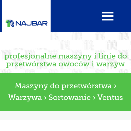
profesjonalne maszyny i linie do
przetwórstwa owoców i warzyw
Maszyny do przetwórstwa
›
Warzywa
›
Sortowanie
›
Ventus