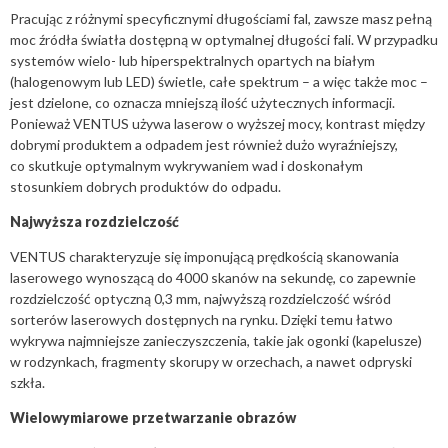
Pracując z różnymi specyficznymi długościami fal, zawsze masz pełną
moc źródła światła dostępną w optymalnej długości fali. W przypadku
systemów wielo- lub hiperspektralnych opartych na białym
(halogenowym lub LED) świetle, całe spektrum – a więc także moc –
jest dzielone, co oznacza mniejszą ilość użytecznych informacji.
Ponieważ VENTUS używa laserow o wyższej mocy, kontrast między
dobrymi produktem a odpadem jest również dużo wyraźniejszy,
co skutkuje optymalnym wykrywaniem wad i doskonałym
stosunkiem dobrych produktów do odpadu.
Najwyższa rozdzielczość
VENTUS charakteryzuje się imponującą prędkością skanowania
laserowego wynoszącą do 4000 skanów na sekundę, co zapewnie
rozdzielczość optyczną 0,3 mm, najwyższą rozdzielczość wśród
sorterów laserowych dostępnych na rynku. Dzięki temu łatwo
wykrywa najmniejsze zanieczyszczenia, takie jak ogonki (kapelusze)
w rodzynkach, fragmenty skorupy w orzechach, a nawet odpryski
szkła.
Wielowymiarowe przetwarzanie obrazów