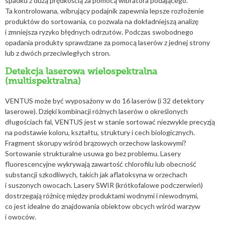
spadku z dużą prędkością za pomocą wibratora podającego.
Ta kontrolowana, wibrujący podajnik zapewnia lepsze rozłożenie
produktów do sortowania, co pozwala na dokładniejszą analizę
i zmniejsza ryzyko błędnych odrzutów. Podczas swobodnego
opadania produkty sprawdzane za pomocą laserów z jednej strony
lub z dwóch przeciwległych stron.
Detekcja laserowa wielospektralna
(multispektralna)
VENTUS może być wyposażony w do 16 laserów (i 32 detektory
laserowe). Dzięki kombinacji różnych laserów o określonych
długościach fal, VENTUS jest w stanie sortować niezwykle precyzją
na podstawie koloru, kształtu, struktury i cech biologicznych.
Fragment skorupy wśród brązowych orzechow laskowymi?
Sortowanie strukturalne usuwa go bez problemu. Lasery
fluorescencyjne wykrywają zawartość chlorofilu lub obecność
substancji szkodliwych, takich jak aflatoksyna w orzechach
i suszonych owocach. Lasery SWIR (krótkofalowe podczerwień)
dostrzegają różnicę między produktami wodnymi i niewodnymi,
co jest idealne do znajdowania obiektow obcych wśród warzyw
i owoców.