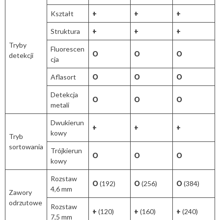
Kształt
+
+
+
Struktura
+
+
+
Tryby
Fluorescen
O
O
O
detekcji
cja
Aflasort
O
O
O
Detekcja
O
O
O
metali
Dwukierun
+
+
+
kowy
Tryb
sortowania
Trójkierun
O
O
O
kowy
Rozstaw
O
(192)
O
(256)
O
(384)
4,6 mm
Zawory
odrzutowe
Rozstaw
+
(120)
+
(160)
+
(240)
7,5 mm