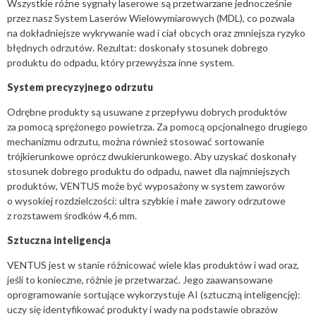
Wszystkie różne sygnały laserowe są przetwarzane jednocześnie
przez nasz System Laserów Wielowymiarowych (MDL), co pozwala
na dokładniejsze wykrywanie wad i ciał obcych oraz zmniejsza ryzyko
błędnych odrzutów. Rezultat: doskonały stosunek dobrego
produktu do odpadu, który przewyższa inne system.
System precyzyjnego odrzutu
Odrębne produkty są usuwane z przepływu dobrych produktów
za pomocą sprężonego powietrza. Za pomocą opcjonalnego drugiego
mechanizmu odrzutu, można również stosować sortowanie
trójkierunkowe oprócz dwukierunkowego. Aby uzyskać doskonały
stosunek dobrego produktu do odpadu, nawet dla najmniejszych
produktów, VENTUS może być wyposażony w system zaworów
o wysokiej rozdzielczości: ultra szybkie i małe zawory odrzutowe
z rozstawem środków 4,6 mm.
Sztuczna inteligencja
VENTUS jest w stanie różnicować wiele klas produktów i wad oraz,
jeśli to konieczne, różnie je przetwarzać. Jego zaawansowane
oprogramowanie sortujące wykorzystuje AI (sztuczną inteligencję):
uczy się identyfikować produkty i wady na podstawie obrazów