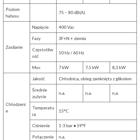
Poziom
75 – 80 dB(A)
hałasu
Napięcie
400 Vac
Fazy
3F+N + ziemia
Zasilanie
Częstotliw
50 Hz / 60 Hz
ość
Moc
7 kW
7,5 kW
8,3 kW
Jakość
Chłodnica, obieg zamknięty z glikolem
Średnie
n.a.
n.a.
n.a.
zużycie
Chłodzeni
Temperatu
e
15°C
ra
Ciśnienie
1-3 bar ● 59°F
Połączenie
n.a.