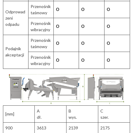
Przenośnik
O
O
O
Odprowad
taśmowy
zeni
Przenośnik
odpadu
O
O
O
wibracyjny
Przenośnik
O
O
O
taśmowy
Podajnik
akceptacji
Przenośnik
O
O
O
wibracyjny
A
B
C
[mm]
dł.
wys.
szer.
900
3613
2139
2175