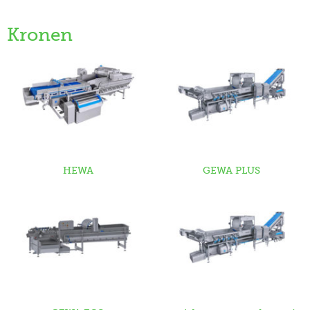
Kronen
HEWA
GEWA PLUS