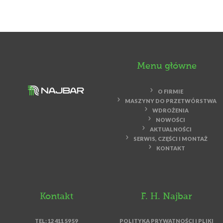
Menu główne
O FIRMIE
MASZYNY DO PRZETWÓRSTWA
WDROŻENIA
NOWOŚCI
AKTUALNOŚCI
SERWIS, CZĘŚCI I MONTAŻ
KONTAKT
Kontakt
F. H. Najbar
TEL: 12 411 59 59
POLITYKA PRYWATNOŚCI I PLIKI