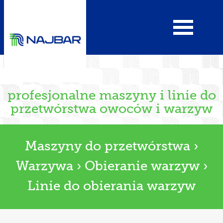
profesjonalne maszyny i linie do
przetwórstwa owoców i warzyw
Maszyny do przetwórstwa
›
Warzywa
›
Obieranie warzyw
›
Linie do obierania warzyw