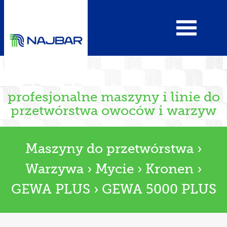
profesjonalne maszyny i linie do
przetwórstwa owoców i warzyw
Maszyny do przetwórstwa
›
Warzywa
›
Mycie
›
Kronen
›
GEWA PLUS
›
GEWA 5000 PLUS