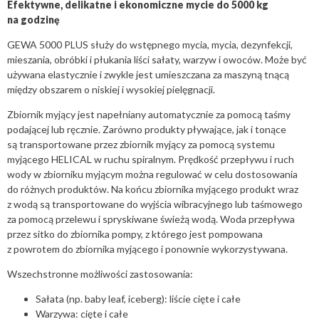
Efektywne, delikatne i ekonomiczne mycie do 5000 kg
na godzinę
GEWA 5000 PLUS służy do wstępnego mycia, mycia, dezynfekcji,
mieszania, obróbki i płukania liści sałaty, warzyw i owoców. Może być
używana elastycznie i zwykle jest umieszczana za maszyną tnącą
między obszarem o niskiej i wysokiej pielęgnacji.
Zbiornik myjący jest napełniany automatycznie za pomocą taśmy
podającej lub ręcznie. Zarówno produkty pływające, jak i tonące
są transportowane przez zbiornik myjący za pomocą systemu
myjącego HELICAL w ruchu spiralnym. Prędkość przepływu i ruch
wody w zbiorniku myjącym można regulować w celu dostosowania
do różnych produktów. Na końcu zbiornika myjącego produkt wraz
z wodą są transportowane do wyjścia wibracyjnego lub taśmowego
za pomocą przelewu i spryskiwane świeżą wodą. Woda przepływa
przez sitko do zbiornika pompy, z którego jest pompowana
z powrotem do zbiornika myjącego i ponownie wykorzystywana.
Wszechstronne możliwości zastosowania:
Sałata (np. baby leaf, iceberg): liście cięte i całe
Warzywa: cięte i całe