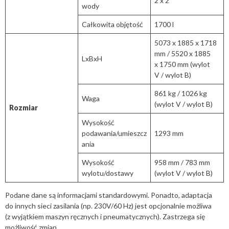
2 x 2″
wody
Całkowita objętość
1700 l
5073 x 1885 x 1718
mm / 5520 x 1885
LxBxH
x 1750 mm (wylot
V / wylot B)
861 kg / 1026 kg
Waga
(wylot V / wylot B)
Rozmiar
Wysokość
podawania/umieszcz
1293 mm
ania
Wysokość
958 mm / 783 mm
wylotu/dostawy
(wylot V / wylot B)
Podane dane są informacjami standardowymi. Ponadto, adaptacja
do innych sieci zasilania (np. 230V/60 Hz) jest opcjonalnie możliwa
(z wyjątkiem maszyn ręcznych i pneumatycznych). Zastrzega się
możliwość zmian.