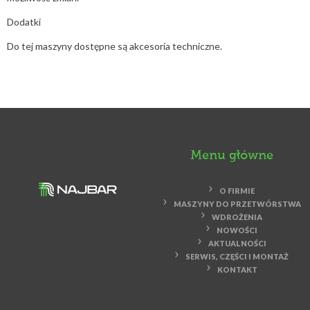
Dodatki
Do tej maszyny dostępne są akcesoria techniczne.
Menu główne
O FIRMIE
MASZYNY DO PRZETWÓRSTWA
WDROŻENIA
NOWOŚCI
AKTUALNOŚCI
SERWIS, CZĘŚCI I MONTAŻ
KONTAKT