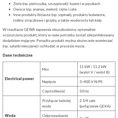
Zioła (np. pietruszka, szczypiorek): luzem i w pęczkach
Owoce (np. ananas, melon): cięte i całe
Inne produkty liściaste (np. szpinak), produkty bulwiaste,
rośliny strączkowe i grzyby, a także wodorosty lub kelp
W rezultacie GEWA zapewnia nieuszkodzony, optymalnie
oczyszczony produkt, który w razie potrzeby został zdezynfekowany
dodatkiem myjącym. Ponadto produkt można skutecznie wymieszać
(np. sałatki mieszane) i schłodzić w procesie mycia.
Dane techniczne
11 kW / 11.2 kW
Moc
(wylot V / wylot B)
Electrical power
Napięcie
3~400 V N/PE
Częstotliwość
50 Hz
Przyłącze świeżej
2 3/4 cale
wody
(połączenie GEKA)
Woda
Odprowadzanie