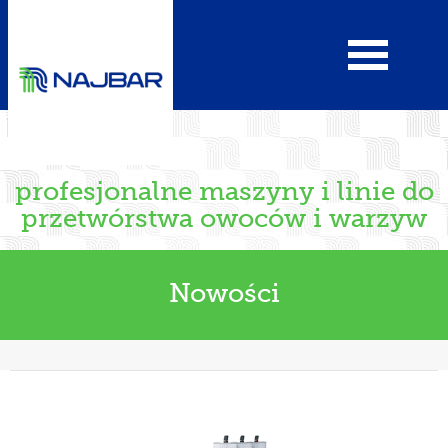
profesjonalne maszyny i linie do
przetwórstwa owoców i warzyw
Nowości