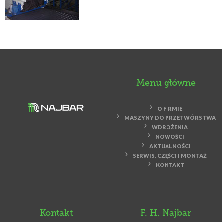
Menu główne
O FIRMIE
MASZYNY DO PRZETWÓRSTWA
WDROŻENIA
NOWOŚCI
AKTUALNOŚCI
SERWIS, CZĘŚCI I MONTAŻ
KONTAKT
Kontakt
F. H. Najbar