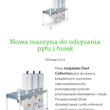
Nowa maszyna do odsysania
pyłu i łusek
28 lutego 2014
Firma
Jongejans Dust
Collectors
jest dostawcą
kompletnych systemów
odprowadzania pyłu
powstającego podczas
przetwarzania ziemniaków i cebuli.
Posiada ponad 20 lat
doświadczenia i setki referencji
z całej Europy i ze Stanów